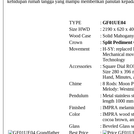
kehidupan rumah tangga yang mampu memberikan panutan kepada
TYPE
:
GF01UE04
Size HWD
:
2190 x 620 x 4
Wood Case
:
Solid Mahogany
Crown
:
Split Pediment
Movement
:
H-SY: replaced
Mechanical mov
Technology
Accessories
:
Square Dial R
Size 280 x 396 
Hand, Minutes, 
Chime
:
8 Rods: Moon Ph
Melody: Westmin
Pendulum
:
Metal stainless
length 1000 mm
Finished
:
IMPRA melamin
Color
:
IMPRA wood st
cocoa brown, a
Glass
:
Beveled Glass s
Best Price
: