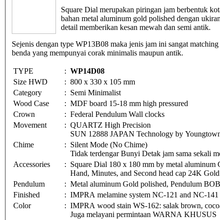
Square Dial merupakan piringan jam berbentuk kot
bahan metal aluminum gold polished dengan ukiran
detail memberikan kesan mewah dan semi antik.
Sejenis dengan type WP13B08 maka jenis jam ini sangat matching 
benda yang mempunyai corak minimalis maupun antik.
TYPE
:
WP14D08
Size HWD
:
800 x 330 x 105 mm
Category
:
Semi Minimalist
Wood Case
:
MDF board 15-18 mm high pressured
Crown
:
Federal Pendulum Wall clocks
Movement
:
QUARTZ High Precision
SUN 12888 JAPAN Technology by Youngtown 
Chime
:
Silent Mode (No Chime)
Tidak terdengar Bunyi Detak jam sama sekali me
Accessories
:
Square Dial 180 x 180 mm by metal aluminum G
Hand, Minutes, and Second head cap 24K Gold 
Pendulum
:
Metal aluminum Gold polished, Pendulum BO
Finished
:
IMPRA melamine system NC-121 and NC-141
Color
:
IMPRA wood stain WS-162: salak brown, cocoa 
Juga melayani permintaan WARNA KHUSUS