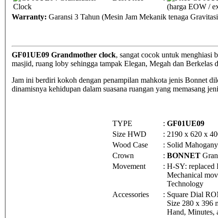
(harga EOW / ex
Warranty:
Garansi 3 Tahun (Mesin Jam Mekanik tenaga Gravitas
GF01UE09 Grandmother clock
, sangat cocok untuk menghiasi b
masjid, ruang loby sehingga tampak Elegan, Megah dan Berkelas de
Jam ini berdiri kokoh dengan penampilan mahkota jenis Bonnet di
dinamisnya kehidupan dalam suasana ruangan yang memasang jeni
TYPE
:
GF01UE09
Size HWD
:
2190 x 620 x 4
Wood Case
:
Solid Mahogany
Crown
:
BONNET
Gran
Movement
:
H-SY: replaced
Mechanical mov
Technology
Accessories
:
Square Dial R
Size 280 x 396 
Hand, Minutes, 