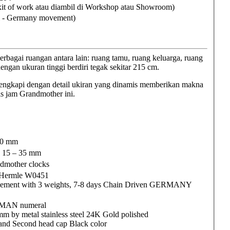
it of work atau diambil di Workshop atau Showroom)
i - Germany movement)
erbagai ruangan antara lain: ruang tamu, ruang keluarga, ruang
ngan ukuran tinggi berdiri tegak sekitar 215 cm.
lengkapi dengan detail ukiran yang dinamis memberikan makna
s jam Grandmother ini.
00 mm
 15 – 35 mm
dmother clocks
 Hermle W0451
ement with 3 weights, 7-8 days Chain Driven GERMANY
OMAN numeral
mm by metal stainless steel 24K Gold polished
and Second head cap Black color