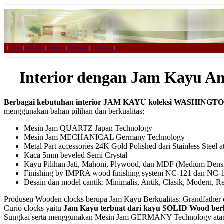
|
Home
|
About us
|
Products
|
Site Map
|
Contact us
|
Interior dengan Jam Kayu 
Berbagai kebutuhan interior JAM KAYU koleksi WASHINGTO
menggunakan bahan pilihan dan berkualitas:
Mesin Jam QUARTZ Japan Technology
Mesin Jam MECHANICAL Germany Technology
Metal Part accessories 24K Gold Polished dari Stainless Steel
Kaca 5mm beveled Semi Crystal
Kayu Pilihan Jati, Mahoni, Plywood, dan MDF (Medium Densi
Finishing by IMPRA wood finishing system NC-121 dan NC-
Desain dan model cantik: Minimalis, Antik, Clasik, Modern, R
Produsen Wooden clocks berupa Jam Kayu Berkualitas: Grandfather c
Curio clocks yaitu
Jam Kayu terbuat dari kayu SOLID Wood berk
Sungkai serta menggunakan Mesin Jam GERMANY Technology ata