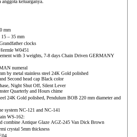
 anggota keluarganya.
00 mm
 15 – 35 mm
Grandfather clocks
 Hermle W0451
ement with 3 weights, 7-8 days Chain Driven GERMANY
OMAN numeral
mm by metal stainless steel 24K Gold polished
and Second head cap Black color
ase, Night Shut Off, Silent Lever
ster Quarterly and Hours chime
 steel 24K Gold polished, Pendulum BOB 220 mm diameter and
e system NC-121 and NC-141
ain WS-162:
nd combine Antique Glaze AGZ-245 Van Dick Brown
emi crystal 5mm thickness