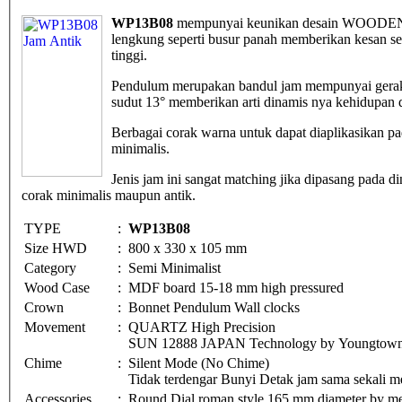
WP13B08
mempunyai keunikan desain WOODEN C
lengkung seperti busur panah memberikan kesan semi
tinggi.
Pendulum merupakan bandul jam mempunyai geraka
sudut 13° memberikan arti dinamis nya kehidupan di
Berbagai corak warna untuk dapat diaplikasikan pad
minimalis.
Jenis jam ini sangat matching jika dipasang pada
corak minimalis maupun antik.
TYPE
:
WP13B08
Size HWD
:
800 x 330 x 105 mm
Category
:
Semi Minimalist
Wood Case
:
MDF board 15-18 mm high pressured
Crown
:
Bonnet Pendulum Wall clocks
Movement
:
QUARTZ High Precision
SUN 12888 JAPAN Technology by Youngtown 
Chime
:
Silent Mode (No Chime)
Tidak terdengar Bunyi Detak jam sama sekali me
Accessories
:
Round Dial roman style 165 mm diameter by me