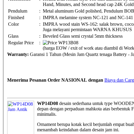
Hand, Minutes, and Second head cap 24K Gold 
Pendulum
:
Metal aluminum Gold polished, Pendulum BO
Finished
:
IMPRA melamine system NC-121 and NC-141
Color
:
IMPRA wood stain WS-162: salak brown, cocoa 
Juga melayani permintaan WARNA KHUSUS
Glass
:
Beveled Glass semi crystal 5mm thickness
Regular Price
:
(harga EOW / exit of work atau diambil di Wo
Warranty:
Garansi 1 Tahun (Mesin Jam Quartz tenaga Battery - 
Menerima Pesanan Order NASIONAL dengan
Biaya dan Carg
WP14D08
desain sederhana untuk type WOODEN Clo
depan dengan perpaduan mahkota atas berbentuk 
minimalis.
Ornament berupa kotak kecil berjumlah empat buah p
menambah keindahan dalam desain jam ini.