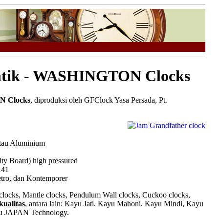
Antik - WASHINGTON Clocks
N Clocks
, diproduksi oleh GFClock Yasa Persada, Pt.
 atau Aluminium
ty Board) high pressured
141
etro, dan Kontemporer
locks, Mantle clocks, Pendulum Wall clocks, Cuckoo clocks,
ualitas
, antara lain: Kayu Jati, Kayu Mahoni, Kayu Mindi, Kayu
u JAPAN Technology.