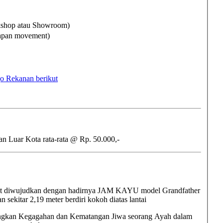
rkshop atau Showroom)
Japan movement)
o Rekanan berikut
Pengiriman Lokal Jakarta 3-4 hari by DAKOTA @ Rp. 30.000,- dan Luar Kota rata-rata @ Rp. 50.000,-
at diwujudkan dengan hadirnya JAM KAYU model Grandfather
 sekitar 2,19 meter berdiri kokoh diatas lantai
bangkan Kegagahan dan Kematangan Jiwa seorang Ayah dalam